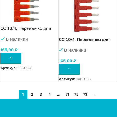
CC 10/4; Перемычка для
MRK 10 (4 полюса)(1942)
В наличии
CC 10/4; Перемычка для
OPK 10 (4 полюса) (1952)
165,00
₽
В наличии
В КОРЗИНУ
165,00
₽
Артикул:
1060123
В КОРЗИНУ
Артикул:
1060133
1
2
3
4
…
71
72
73
→