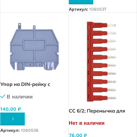
Артикул:
1060537
Упор на DIN-рейку с
возм.устан. крышки и
В наличии
опломбировки, (серый)
140,00
₽
CC 6/2; Перемычка для
OPK 6 (2 полюса) (1945)
В КОРЗИНУ
Нет в наличии
Артикул:
1060536
76,00
₽