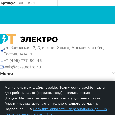
Артикул:
80009931
ул. Заводская, 2, 3, й этаж, Химки, Московская обл.,
Россия, 141401
+7 (495) 777-80-46
web@rt-electro.ru
Меню
Мы используем файлы cookie. Технические cookie нужны
© 2026 ООО «РТ ЭЛЕКТРО». ИНН 5047168752, ОГРН
для работы сайта (корзина, вход), аналитические
1155047005145.
(Яндекс.Метрика) — для статистики и улучшения сайта.
Аналитические включаются только с вашего согласия.
Политика обработки персональных данных
Подробнее — в
Политике обработки персональных данных
и
Согласие на обработку персональных данных
Согласии на обработку ПДн
.