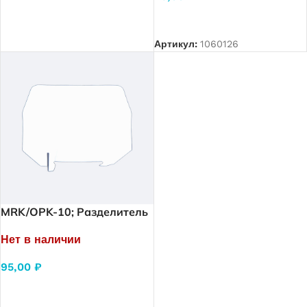
ЧИТАТЬ ДАЛЕЕ
Артикул:
1060126
MRK/OPK-10; Разделитель
клеммных групп для
Нет в наличии
MRK/OPK (высокий тип)
(белый)
95,00
₽
ЧИТАТЬ ДАЛЕЕ