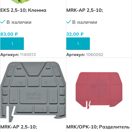
EKS 2,5-10; Клемма
MRK-AP 2,5-10;
вводная для модульного
Разделитель клеммных
В наличии
В наличии
оборудования 2,5-10 мм2.
групп для MRK (2,5-10)
57А. (3061)
(красный) (0587)
83,00
₽
32,00
₽
В КОРЗИНУ
В КОРЗИНУ
Артикул:
1140013
Артикул:
1060052
MRK-AP 2,5-10;
MRK/OPK-10; Разделитель