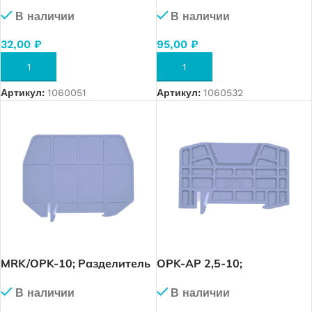
Разделитель клеммных
клеммных групп для
В наличии
В наличии
групп для MRK (2,5-10)
MRK/OPK (высокий)
(серый) (0582)
(красный)
32,00
₽
95,00
₽
В КОРЗИНУ
В КОРЗИНУ
Артикул:
1060051
Артикул:
1060532
MRK/OPK-10; Разделитель
OPK-AP 2,5-10;
клеммных групп для
Разделитель клеммных
В наличии
В наличии
MRK/OPK (высокий)
групп для OPK (2,5-10)
(серый)
(серый)(0592)