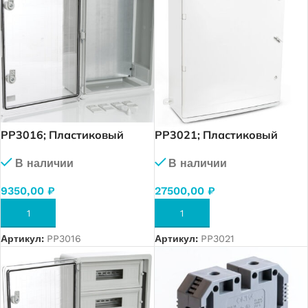
PP3016; Пластиковый
PP3021; Пластиковый
шкаф с монт. панелью,
шкаф с монт. панелью,
В наличии
В наличии
IP65. УХЛ1., 350х500х190,
IP65. УХЛ1., 600х800х260,
прозрачная дверца
непрозрачная дверца
9350,00
₽
27500,00
₽
В КОРЗИНУ
В КОРЗИНУ
Артикул:
PP3016
Артикул:
PP3021