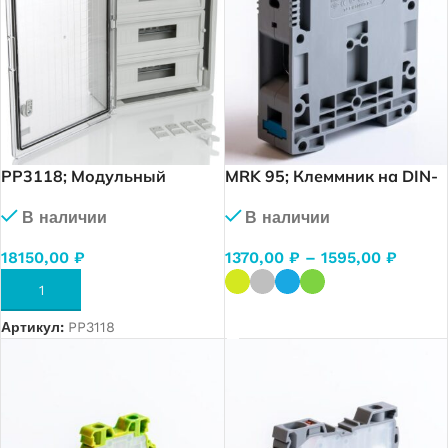
PP3118; Модульный
MRK 95; Клеммник на DIN-
пластиковый шкаф, IP65,
рейку 95мм.кв. (1092)
В наличии
В наличии
УХЛ1., 400х600х200 на 60
модулей (15х4) Прз. Двр.
18150,00
₽
1370,00
₽
–
1595,00
₽
В КОРЗИНУ
ВЫБЕРИТЕ ПАРАМЕТРЫ
Артикул:
PP3118