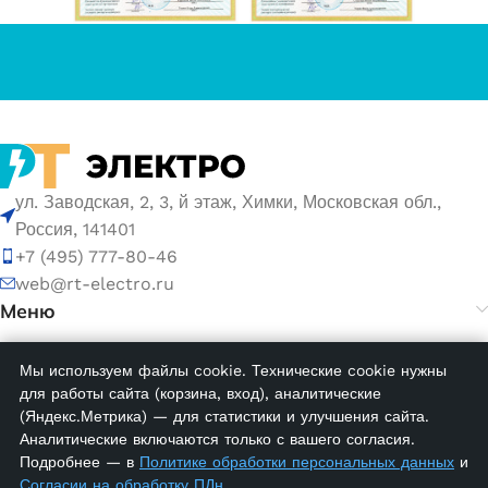
ул. Заводская, 2, 3, й этаж, Химки, Московская обл.,
Россия, 141401
+7 (495) 777-80-46
web@rt-electro.ru
Меню
Мы используем файлы cookie. Технические cookie нужны
© 2026 ООО «РТ ЭЛЕКТРО». ИНН 5047168752, ОГРН
для работы сайта (корзина, вход), аналитические
1155047005145.
(Яндекс.Метрика) — для статистики и улучшения сайта.
Аналитические включаются только с вашего согласия.
Политика обработки персональных данных
Подробнее — в
Политике обработки персональных данных
и
Согласие на обработку персональных данных
Согласии на обработку ПДн
.