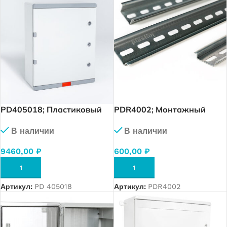
PD405018; Пластиковый
PDR4002; Монтажный
шкаф с монт. панелью
рельс (DIN — рейка), 35 х
В наличии
В наличии
серия Design IP67. УХЛ1.,
15, перфор., 2 метра. (упак
400х500х180,
20м.)
9460,00
₽
600,00
₽
непрозрачная дверц
В КОРЗИНУ
В КОРЗИНУ
Артикул:
PD 405018
Артикул:
PDR4002