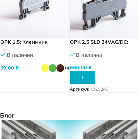
OPK 1,5; Клеммник
OPK 2,5 SLD 24VAC/DC;
пружинный
Клеммник
В наличии
В наличии
быстрозажимной (Push in),
пруж.быстрозажимной
1,5мм.кв. (1592)
(Push in) с держ.предохр.
660,00
₽
59,00
₽
+4
(5х20), 2,5 мм.кв., с ин
В КОРЗИНУ
ВЫБЕРИТЕ ПАРАМЕТРЫ
Артикул:
1020245
Блог