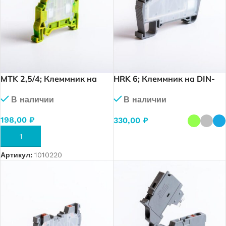
MTK 2,5/4; Клеммник на
HRK 6; Клеммник на DIN-
DIN-рейку 2,5-4мм.кв.,
рейку 6мм.кв. винт +
В наличии
В наличии
(земля) (1293)
быстрозажимной (Push in)
198,00
₽
330,00
₽
В КОРЗИНУ
ВЫБЕРИТЕ ПАРАМЕТРЫ
Артикул:
1010220