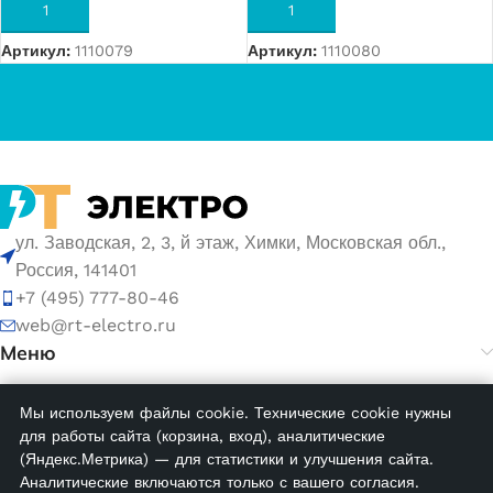
В КОРЗИНУ
В КОРЗИНУ
Артикул:
1110079
Артикул:
1110080
ул. Заводская, 2, 3, й этаж, Химки, Московская обл.,
Россия, 141401
+7 (495) 777-80-46
web@rt-electro.ru
Меню
Мы используем файлы cookie. Технические cookie нужны
© 2026 ООО «РТ ЭЛЕКТРО». ИНН 5047168752, ОГРН
для работы сайта (корзина, вход), аналитические
1155047005145.
(Яндекс.Метрика) — для статистики и улучшения сайта.
Аналитические включаются только с вашего согласия.