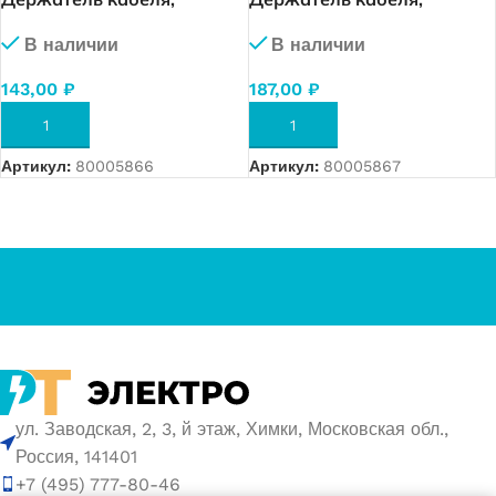
раздвижной с зубчиками,
раздвижной с зубчиками,
В наличии
В наличии
(2×1,5 мм2 до 4×2,5 мм2).
(4×4 мм2 / 4×6 мм2).
(серый) (İR-5155)
(серый) (İR-5156)
143,00
₽
187,00
₽
В КОРЗИНУ
В КОРЗИНУ
Артикул:
80005866
Артикул:
80005867
ул. Заводская, 2, 3, й этаж, Химки, Московская обл.,
Россия, 141401
+7 (495) 777-80-46