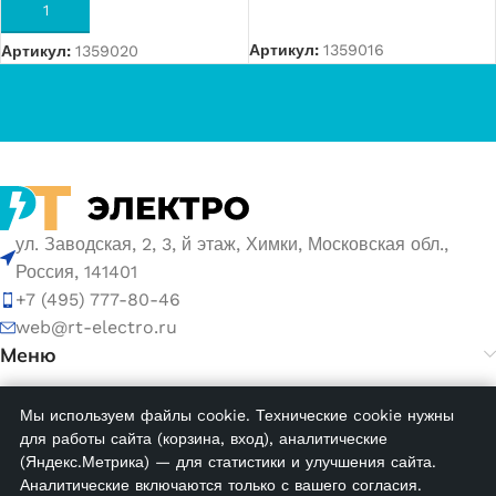
ЧИТАТЬ ДАЛЕЕ
В КОРЗИНУ
Артикул:
1359016
Артикул:
1359020
ул. Заводская, 2, 3, й этаж, Химки, Московская обл.,
Россия, 141401
+7 (495) 777-80-46
web@rt-electro.ru
Меню
Мы используем файлы cookie. Технические cookie нужны
© 2026 ООО «РТ ЭЛЕКТРО». ИНН 5047168752, ОГРН
для работы сайта (корзина, вход), аналитические
1155047005145.
(Яндекс.Метрика) — для статистики и улучшения сайта.
Аналитические включаются только с вашего согласия.