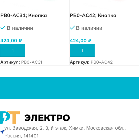
PB0-AC31; Кнопка
PB0-AC42; Кнопка
управления «Грибок»
управления «Грибок»
В наличии
В наличии
Φ40мм, с самовозвратом,
Φ40мм, с самовозвратом,
без подсветки, 1NO,
без подсветки, 1NC,
424,00
₽
424,00
₽
(Зеленый)
(Красный)
В КОРЗИНУ
В КОРЗИНУ
Артикул:
PB0-AC31
Артикул:
PB0-AC42
ул. Заводская, 2, 3, й этаж, Химки, Московская обл.,
Россия, 141401