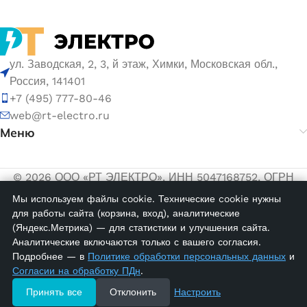
ул. Заводская, 2, 3, й этаж, Химки, Московская обл.,
Россия, 141401
+7 (495) 777-80-46
web@rt-electro.ru
Меню
© 2026 ООО «РТ ЭЛЕКТРО». ИНН 5047168752, ОГРН
1155047005145.
Мы используем файлы cookie. Технические cookie нужны
для работы сайта (корзина, вход), аналитические
Политика обработки персональных данных
(Яндекс.Метрика) — для статистики и улучшения сайта.
Согласие на обработку персональных данных
Аналитические включаются только с вашего согласия.
MTK 2,5/4;
Подробнее — в
Политике обработки персональных данных
и
Клеммник
Согласии на обработку ПДн
.
на DIN-
14958
Принять все
Отклонить
Настроить
рейку 2,5-
198,00
₽
в
наличии
4мм.кв.,