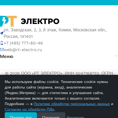
ул. Заводская, 2, 3, й этаж, Химки, Московская обл.,
Россия, 141401
+7 (495) 777-80-46
web@rt-electro.ru
Меню
© 2026 ООО «РТ ЭЛЕКТРО». ИНН 5047168752, ОГРН
1155047005145.
Мы используем файлы cookie. Технические cookie нужны
для работы сайта (корзина, вход), аналитические
Политика обработки персональных данных
(Яндекс.Метрика) — для статистики и улучшения сайта.
Согласие на обработку персональных данных
Аналитические включаются только с вашего согласия.
Подробнее — в
Политике обработки персональных данных
и
CC 16/10;
Согласии на обработку ПДн
.
Перемычка
для OPK 16
10 в
Принять все
Отклонить
Настроить