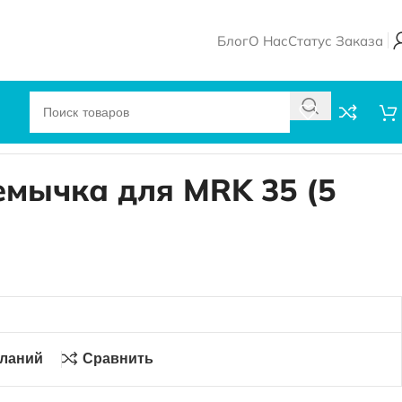
Блог
О Нас
Статус Заказа
ремычка для MRK 35 (5
еланий
Сравнить