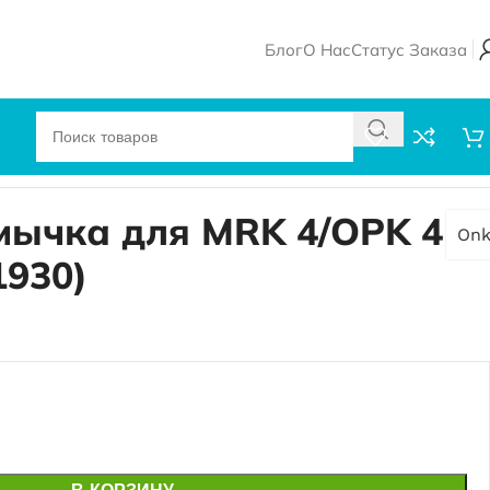
Блог
О Нас
Статус Заказа
емычка для MRK 4/OPK 4
Onk
1930)