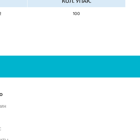
КОЛ. УПАК.
2
100
ю
зин
с
акты