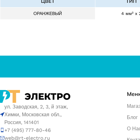
ЦВЕТ
ТИП
ОРАНЖЕВЫЙ
4 мм² x 
Мен
Мага
ул. Заводская, 2, 3, й этаж,
Химки, Московская обл.,
Блог
Россия, 141401
О На
+7 (495) 777-80-46
web@rt-electro.ru
Конт