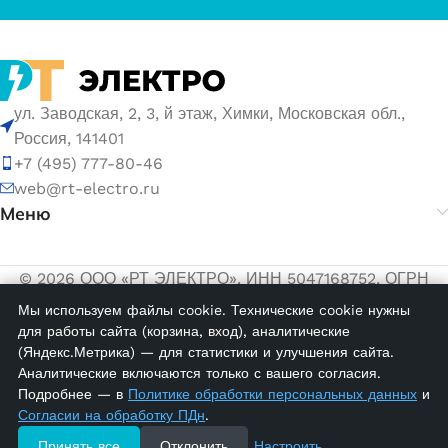
ул. Заводская, 2, 3, й этаж, Химки, Московская обл.,
Россия, 141401
+7 (495) 777-80-46
web@rt-electro.ru
Меню
© 2026 ООО «РТ ЭЛЕКТРО». ИНН 5047168752, ОГРН
1155047005145.
Мы используем файлы cookie. Технические cookie нужны
для работы сайта (корзина, вход), аналитические
Политика обработки персональных данных
(Яндекс.Метрика) — для статистики и улучшения сайта.
Согласие на обработку персональных данных
Аналитические включаются только с вашего согласия.
Подробнее — в
Политике обработки персональных данных
и
CC 6/20;
Согласии на обработку ПДн
.
Перемычка
для OPK 6
120 в
Принять все
Отклонить
Настроить