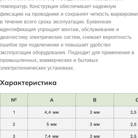
температур. Конструкция обеспечивает надежную
фиксацию на проводнике и сохраняет четкость маркировки
в течение всего срока эксплуатации. Буквенная
идентификация упрощает монтаж, обслуживание и
диагностику электрических систем, снижает вероятность
ошибок при подключении и повышает удобство
эксплуатации оборудования. Подходит для применения в
промышленных, коммерческих и бытовых
электротехнических установках.
Характеристика
№
A
B
1
4,4 мм
3 мм
2,5
2
5 мм
3 мм
2,5
3
7,4 мм
3 мм
2,5