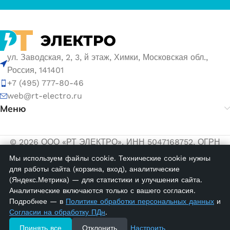
ул. Заводская, 2, 3, й этаж, Химки, Московская обл.,
Россия, 141401
+7 (495) 777-80-46
web@rt-electro.ru
Меню
© 2026 ООО «РТ ЭЛЕКТРО». ИНН 5047168752, ОГРН
1155047005145.
Мы используем файлы cookie. Технические cookie нужны
для работы сайта (корзина, вход), аналитические
Политика обработки персональных данных
(Яндекс.Метрика) — для статистики и улучшения сайта.
Согласие на обработку персональных данных
Аналитические включаются только с вашего согласия.
KCG 1;
Подробнее — в
Политике обработки персональных данных
и
Маркировка
Согласии на обработку ПДн
.
кабеля
212520
Принять все
Отклонить
Настроить
(0,75…1,5
2,00
₽
в