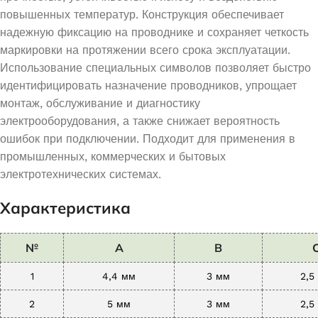
повышенных температур. Конструкция обеспечивает
надежную фиксацию на проводнике и сохраняет четкость
маркировки на протяжении всего срока эксплуатации.
Использование специальных символов позволяет быстро
идентифицировать назначение проводников, упрощает
монтаж, обслуживание и диагностику
электрооборудования, а также снижает вероятность
ошибок при подключении. Подходит для применения в
промышленных, коммерческих и бытовых
электротехнических системах.
Характеристика
№
A
B
1
4,4 мм
3 мм
2,5
2
5 мм
3 мм
2,5