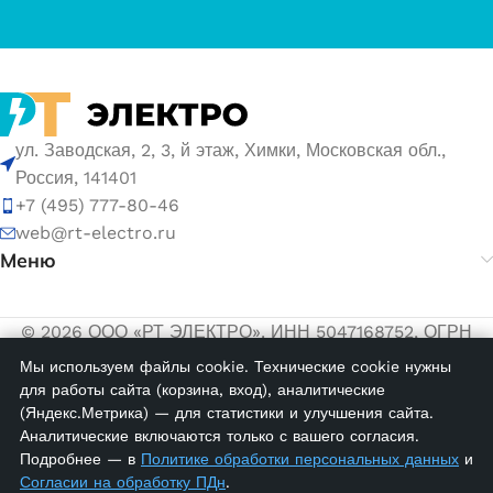
ул. Заводская, 2, 3, й этаж, Химки, Московская обл.,
Россия, 141401
+7 (495) 777-80-46
web@rt-electro.ru
Меню
© 2026 ООО «РТ ЭЛЕКТРО». ИНН 5047168752, ОГРН
1155047005145.
Мы используем файлы cookie. Технические cookie нужны
для работы сайта (корзина, вход), аналитические
Политика обработки персональных данных
(Яндекс.Метрика) — для статистики и улучшения сайта.
Согласие на обработку персональных данных
Аналитические включаются только с вашего согласия.
KCG 2;
Подробнее — в
Политике обработки персональных данных
и
Маркировка
Согласии на обработку ПДн
.