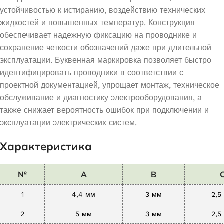
устойчивостью к истиранию, воздействию технических
жидкостей и повышенных температур. Конструкция
обеспечивает надежную фиксацию на проводнике и
сохранение четкости обозначений даже при длительной
эксплуатации. Буквенная маркировка позволяет быстро
идентифицировать проводники в соответствии с
проектной документацией, упрощает монтаж, техническое
обслуживание и диагностику электрооборудования, а
также снижает вероятность ошибок при подключении и
эксплуатации электрических систем.
Характеристика
№
A
B
1
4,4 мм
3 мм
2,5
2
5 мм
3 мм
2,5