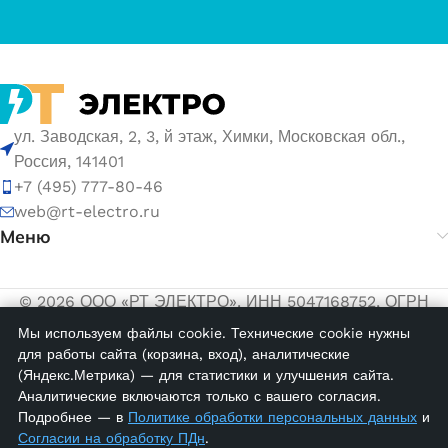
ул. Заводская, 2, 3, й этаж, Химки, Московская обл.,
Россия, 141401
+7 (495) 777-80-46
web@rt-electro.ru
Меню
© 2026 ООО «РТ ЭЛЕКТРО». ИНН 5047168752, ОГРН
1155047005145.
Мы используем файлы cookie. Технические cookie нужны
для работы сайта (корзина, вход), аналитические
Политика обработки персональных данных
(Яндекс.Метрика) — для статистики и улучшения сайта.
Согласие на обработку персональных данных
Аналитические включаются только с вашего согласия.
KCG 3;
Подробнее — в
Политике обработки персональных данных
и
Маркировка
Согласии на обработку ПДн
.