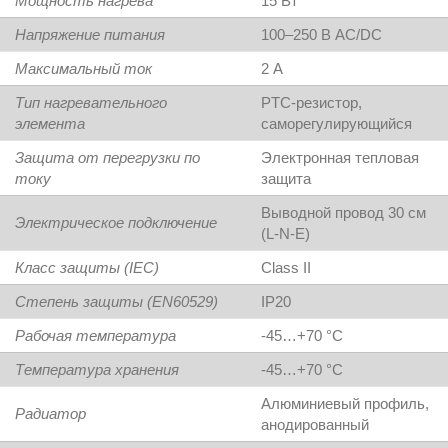
Мощность нагрева
15 Вт
Напряжение питания
100–250 В AC/DC
Максимальный ток
2 А
Тип нагревательного
PTC-резистор,
элемента
саморегулирующийся
Защита от перегрузки по
Электронная тепловая
току
защита
Выводной провод 30 см
Электрическое подключение
(L-N-E)
Класс защиты (IEC)
Class II
Степень защиты (EN60529)
IP20
Рабочая температура
-45…+70 °C
Температура хранения
-45…+70 °C
Алюминиевый профиль,
Радиатор
анодированный