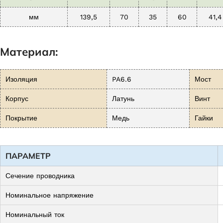
мм
139,5
70
35
60
41,4
Материал:
Изоляция
PA6.6
Мост
Корпус
Латунь
Винт
Покрытие
Медь
Гайки
ПАРАМЕТР
Сечение проводника
Номинальное напряжение
Номинальный ток