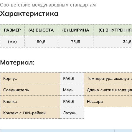
Соответствие международным стандартам
Характеристика
РАЗМЕР
(A) ВЫСОТА
(B) ШИРИНА
(C) ВНУТРЕНН
(мм)
50,5
75,15
34,5
Материал:
Корпус
PA6.6
Температура эксплуат
Соединитель
Медь
Длина снятия изоляци
Кнопка
PA6.6
Рессора
Контакт с DIN-рейкой
Латунь