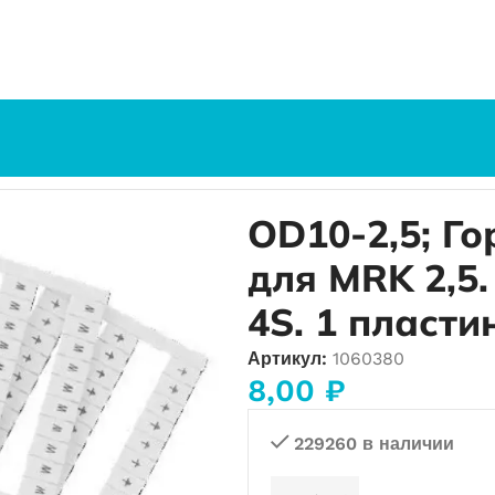
31-40), для MRK 2,5. MRK 4S. OPK 2,5. OPK 4S. 1 пластина
OD10-2,5; Го
для MRK 2,5.
4S. 1 пласти
Артикул:
1060380
8,00
₽
229260 в наличии