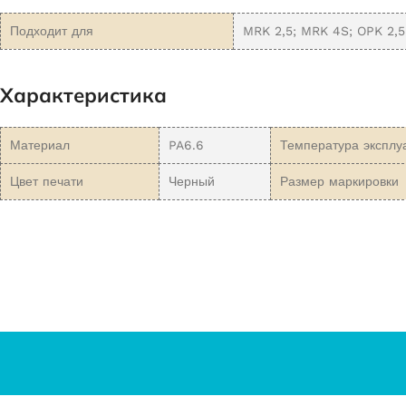
Подходит для
MRK 2,5; MRK 4S; OPK 2,5
Характеристика
Материал
PA6.6
Температура эксплу
Цвет печати
Черный
Размер маркировки