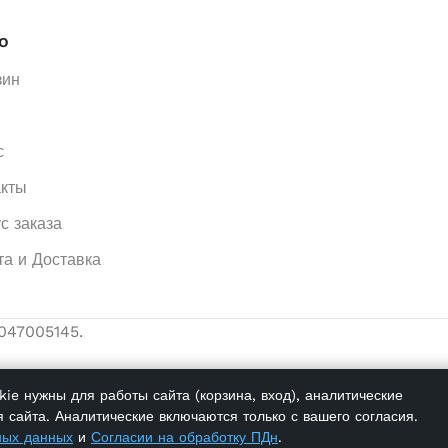
ю
зин
с
акты
с заказа
та и Доставка
047005145.
ie нужны для работы сайта (корзина, вход), аналитические
 сайта. Аналитические включаются только с вашего согласия.
ных данных
и
Согласии на обработку ПДн
.