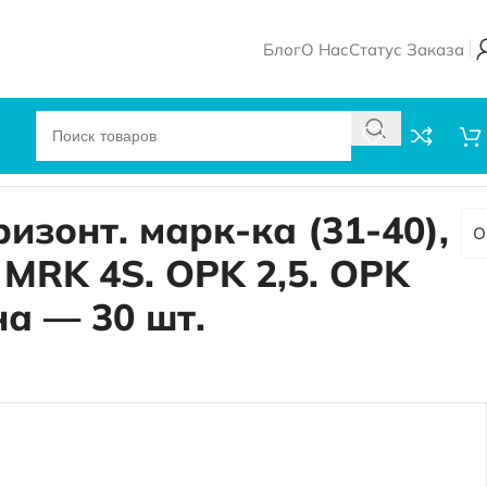
Блог
О Нас
Статус Заказа
 — 30 шт.
ризонт. марк-ка (31-40),
O
 MRK 4S. OPK 2,5. OPK
на — 30 шт.