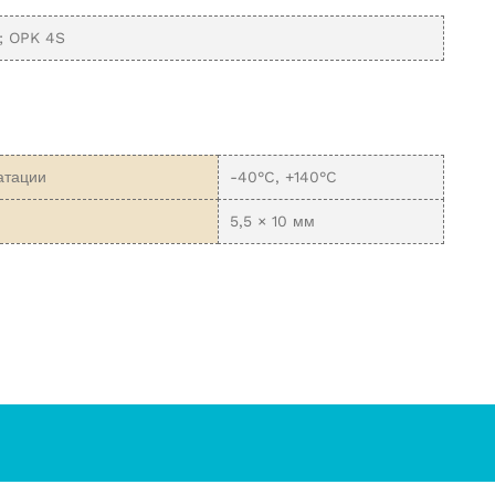
; OPK 4S
атации
-40°C, +140°C
5,5 × 10 мм