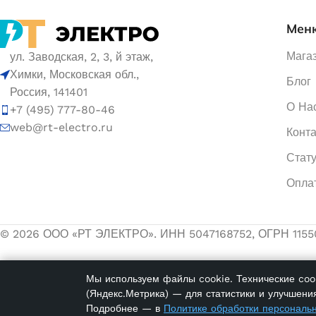
Мен
Мага
ул. Заводская, 2, 3, й этаж,
Химки, Московская обл.,
Блог
Россия, 141401
О На
+7 (495) 777-80-46
web@rt-electro.ru
Конт
Стату
Опла
© 2026 ООО «РТ ЭЛЕКТРО». ИНН 5047168752, ОГРН 1155
Мы используем файлы cookie. Технические cook
(Яндекс.Метрика) — для статистики и улучшения
Подробнее — в
Политике обработки персональ