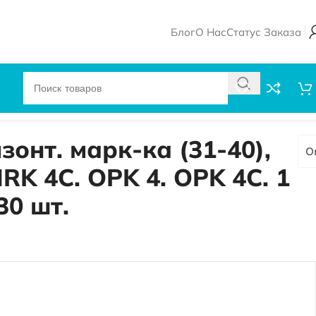
Блог
О Нас
Статус Заказа
 шт.
зонт. марк-ка (31-40),
O
RK 4C. OPK 4. OPK 4C. 1
30 шт.