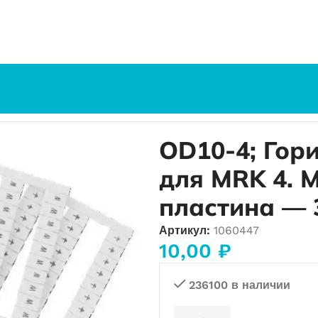
1-40), для MRK 4. MRK 4C. OPK 4. OPK 4C. 1 пластина — 30
OD10-4; Гори
для MRK 4. M
пластина — 
Артикул:
1060447
10,00
₽
236100 в наличии