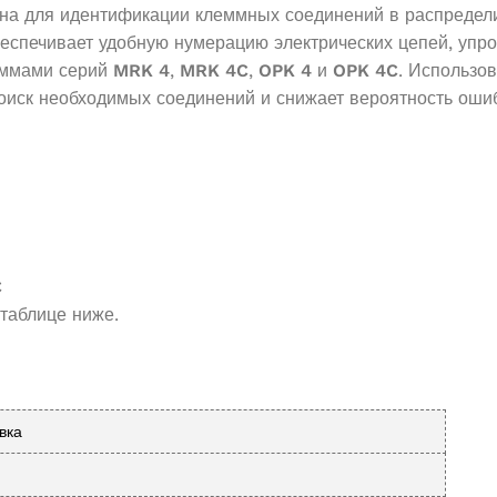
на для идентификации клеммных соединений в распредели
печивает удобную нумерацию электрических цепей, упрощ
еммами серий
MRK 4
,
MRK 4C
,
OPK 4
и
OPK 4C
. Использо
поиск необходимых соединений и снижает вероятность ошиб
C
 таблице ниже.
вка