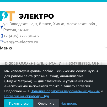
ул. Заводская, 2, 3, й этаж, Химки, Московская обл.,
Россия, 141401
+7 (495) 777-80-46
web@rt-electro.ru
Меню
© 2026 ООО «РТ ЭЛЕКТРО». ИНН 5047168752, ОГРН
1155047005145.
Мы используем файлы cookie. Технические cookie нужны
для работы сайта (корзина, вход), аналитические
Политика обработки персональных данных
(Яндекс.Метрика) — для статистики и улучшения сайта.
Согласие на обработку персональных данных
Аналитические включаются только с вашего согласия.
Подробнее — в
Политике обработки персональных данных
и
Согласии на обработку ПДн
.
OD10-6B;
Вертикальная
Нет в
Принять все
Отклонить
Настроить
4,00
₽
марк-ка (L1). 1
наличии