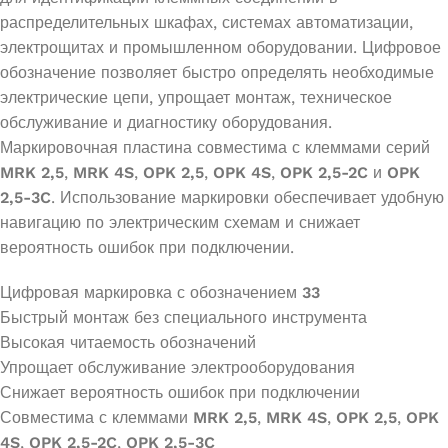
распределительных шкафах, системах автоматизации,
электрощитах и промышленном оборудовании. Цифровое
обозначение позволяет быстро определять необходимые
электрические цепи, упрощает монтаж, техническое
обслуживание и диагностику оборудования.
Маркировочная пластина совместима с клеммами серий
MRK 2,5
,
MRK 4S
,
OPK 2,5
,
OPK 4S
,
OPK 2,5-2C
и
OPK
2,5-3C
. Использование маркировки обеспечивает удобную
навигацию по электрическим схемам и снижает
вероятность ошибок при подключении.
Цифровая маркировка с обозначением
33
Быстрый монтаж без специального инструмента
Высокая читаемость обозначений
Упрощает обслуживание электрооборудования
Снижает вероятность ошибок при подключении
Совместима с клеммами
MRK 2,5
,
MRK 4S
,
OPK 2,5
,
OPK
4S
,
OPK 2,5-2C
,
OPK 2,5-3C