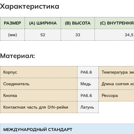
Характеристика
РАЗМЕР
(A) ШИРИНА
(B) ВЫСОТА
(C) ВНУТРЕНН
(мм)
52
33
34,5
Материал:
Корпус
PA6.6
Температура эк
Соединитель
Медь
Длина снятия и
Кнопка
PA6.6
Рессора
Контактная часть для DIN-рейки
Латунь
МЕЖДУНАРОДНЫЙ СТАНДАРТ