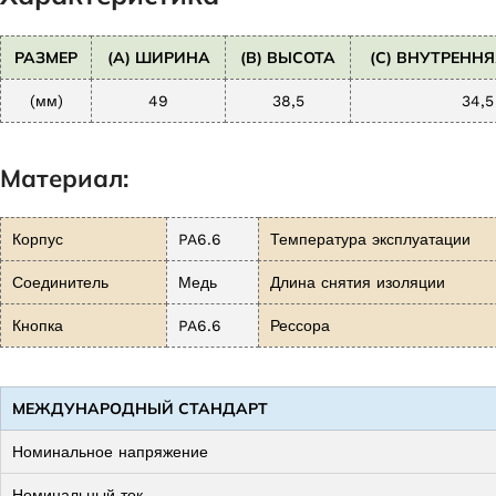
РАЗМЕР
(A) ШИРИНА
(B) ВЫСОТА
(C) ВНУТРЕНН
(мм)
49
38,5
34,5
Материал:
Корпус
PA6.6
Температура эксплуатации
Соединитель
Медь
Длина снятия изоляции
Кнопка
PA6.6
Рессора
МЕЖДУНАРОДНЫЙ СТАНДАРТ
Номинальное напряжение
Номинальный ток