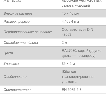
Материал
на основе жёсткого ПВХ,
самозатухающий
Внешние размеры
40 × 40 мм
Размер прорези
4 / 6 / 4 мм
Соответствует DIN
Перфорированное основание
43659
Стандартная длина
2 м
RAL7030, серый (другие
Цвет
цвета — по запросу)
Упаковка
35 × 2 м
Жёсткая
Особенности
транспортировочная
упаковка
Соответствие
EN 5085-2-3