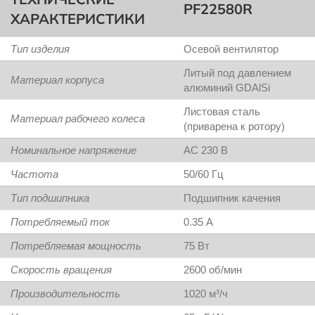
PF22580R
ХАРАКТЕРИСТИКИ
Тип изделия
Осевой вентилятор
Литый под давлением
Материал корпуса
алюминий GDAlSi
Листовая сталь
Материал рабочего колеса
(приварена к ротору)
Номинальное напряжение
AC 230 В
Частота
50/60 Гц
Тип подшипника
Подшипник качения
Потребляемый ток
0.35 А
Потребляемая мощность
75 Вт
Скорость вращения
2600 об/мин
Производительность
1020 м³/ч