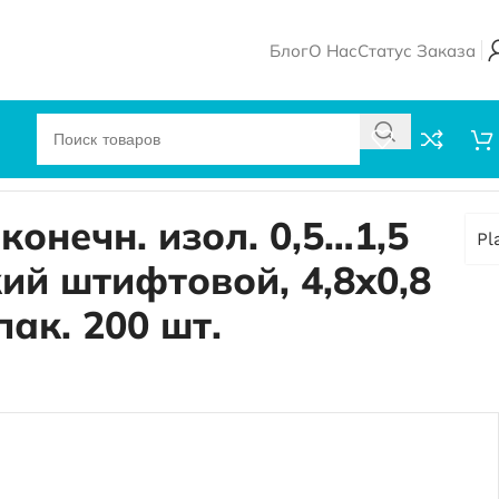
Блог
О Нас
Статус Заказа
й, 4,8х0,8 (красный), упак. 200 шт.
конечн. изол. 0,5…1,5
Pl
кий штифтовой, 4,8х0,8
пак. 200 шт.