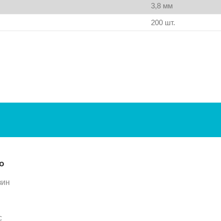
3,8 мм
200 шт.
ю
зин
с