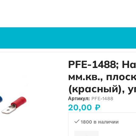
PFE-1488; Наконечн. изол. 0,5…1,5 мм.кв., плоский штифтово
PFE-1488; На
мм.кв., плос
(красный), у
Артикул:
PFE-1488
20,00
₽
1800 в наличии