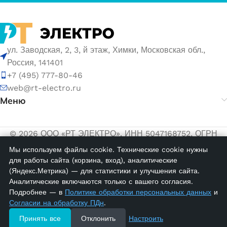
ул. Заводская, 2, 3, й этаж, Химки, Московская обл.,
Россия, 141401
+7 (495) 777-80-46
web@rt-electro.ru
Меню
© 2026 ООО «РТ ЭЛЕКТРО». ИНН 5047168752, ОГРН
1155047005145.
Мы используем файлы cookie. Технические cookie нужны
для работы сайта (корзина, вход), аналитические
Политика обработки персональных данных
(Яндекс.Метрика) — для статистики и улучшения сайта.
Согласие на обработку персональных данных
Аналитические включаются только с вашего согласия.
PFF 4000;
Подробнее — в
Политике обработки персональных данных
и
Крышный
Согласии на обработку ПДн
.
вентилятор,
12 в
Принять все
Отклонить
Настроить
скорость
18150,00
₽
наличии