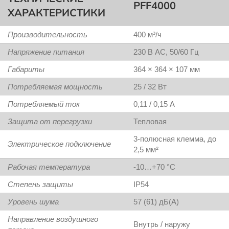
PFF4000
ХАРАКТЕРИСТИКИ
Производительность
400 м³/ч
Напряжение питания
230 В AC, 50/60 Гц
Габариты
364 × 364 × 107 мм
Потребляемая мощность
25 / 32 Вт
Потребляемый ток
0,11 / 0,15 А
Защита от перегрузки
Тепловая
3-полюсная клемма, до
Электрическое подключение
2,5 мм²
Рабочая температура
-10…+70 °C
Степень защиты
IP54
Уровень шума
57 (61) дБ(A)
Направление воздушного
Внутрь / наружу