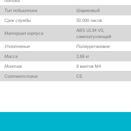
потока
Тип подшипника
Шариковый
Срок службы
50 000 часов
ABS UL94 V0,
Материал корпуса
самозатухающий
Уплотнение
Полиуретановое
Масса
2,68 кг
Монтаж
8 винтов M4
Соответствие
CE