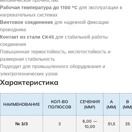
механической прочностью
Рабочая температура до 1100 °C
для эксплуатации в
нагревательных системах
Винтовое соединение
для надежной фиксации
проводника
Контакт из стали CK45
для стабильной работы
соединения
Повышенная термостойкость, кислотостойкость и
размерная стабильность
Подходит для промышленного оборудования и
электротехнических узлов
Характеристика
КОЛ-ВО
СЕЧЕНИЯ
A
B
НАИМЕНОВАНИЕ
ПОЛЮСОВ
(ММ²)
(ММ)
(ММ
6,00 —
№ 3/3
3
51,5
25
10,00