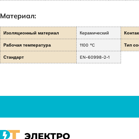
Материал:
Изоляционный материал
Керамический
Контак
Рабочая температура
1100 °C
Тип с
Стандарт
EN-60998-2-1