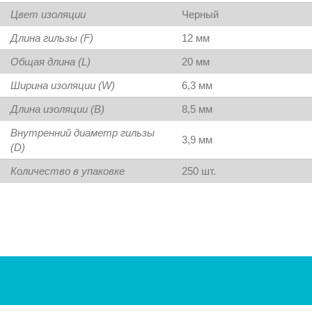
Цвет изоляции
Черный
Длина гильзы (F)
12 мм
Общая длина (L)
20 мм
Ширина изоляции (W)
6,3 мм
Длина изоляции (B)
8,5 мм
Внутренний диаметр гильзы
3,9 мм
(D)
Количество в упаковке
250 шт.