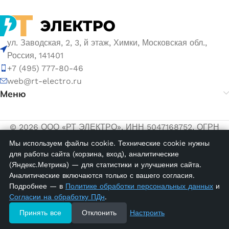
ул. Заводская, 2, 3, й этаж, Химки, Московская обл.,
Россия, 141401
+7 (495) 777-80-46
web@rt-electro.ru
Меню
© 2026 ООО «РТ ЭЛЕКТРО». ИНН 5047168752, ОГРН
1155047005145.
Мы используем файлы cookie. Технические cookie нужны
для работы сайта (корзина, вход), аналитические
Политика обработки персональных данных
(Яндекс.Метрика) — для статистики и улучшения сайта.
Согласие на обработку персональных данных
Аналитические включаются только с вашего согласия.
Подробнее — в
Политике обработки персональных данных
и
PKY-2060;
Согласии на обработку ПДн
.
Наконечник
41250
изолированный
Принять все
Отклонить
Настроить
4,00
₽
в
6,0 мм. кв.
наличии
Список желаний
Меню
Сравнить
Корзина
(черный), упак.