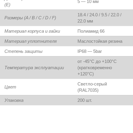
5 — 10 мм
(E)
18.4 / 24.0 / 9.5 / 22.0 /
Размеры (A / B / C / D / F)
22.0 мм
Материал корпуса и гайки
Полиамид 66
Материал уплотнителя
Маслостойкая резина
Степень защиты
IP68 — 5bar
от -45°C до +100°C
Температура эксплуатации
(кратковременно
+120°C)
Светло-серый
Цвет
(RAL7035)
Упаковка
200 шт.