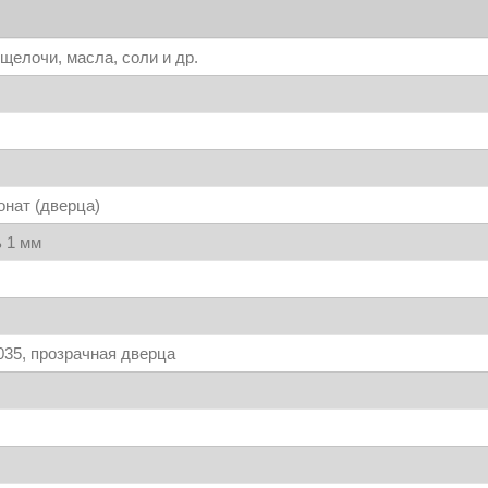
щелочи, масла, соли и др.
нат (дверца)
 1 мм
35, прозрачная дверца