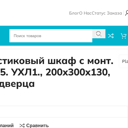
Блог
О Нас
Статус Заказа
, 200х300х130, прозрачная дверца
стиковый шкаф с монт.
Pl
5. УХЛ1., 200х300х130,
дверца
еланий
Сравнить