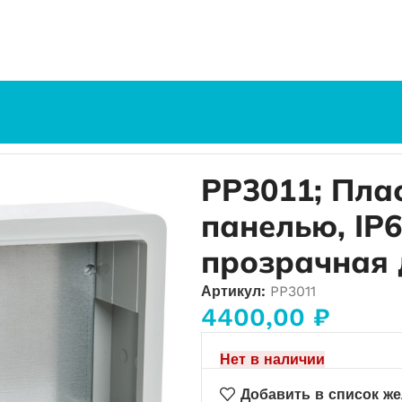
ю
PP3011; Пластиковый шкаф с монт. панелью, IP65. УХЛ1.
PP3011; Пла
панелью, IP6
прозрачная 
Артикул:
PP3011
4400,00
₽
Нет в наличии
Добавить в список ж