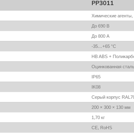
PP3011
Химические агенты, 
До 690 В
До 800 А
-35…+65 °C
HB ABS + Поликарбо
Оцинкованная сталь
IP65
IK08
Серый корпус RAL70
200 × 300 × 130 мм
1,70 кг
CE, RoHS