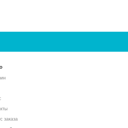
ю
зин
с
акты
с заказа