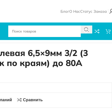
Блог
О Нас
Статус Заказа
евая 6,5×9мм 3/2 (3
ж по краям) до 80А
еланий
Сравнить