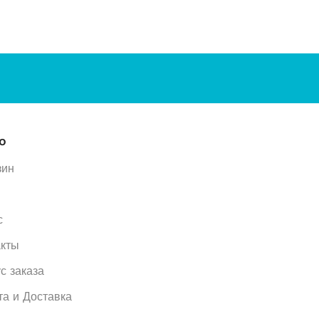
ю
зин
с
акты
с заказа
та и Доставка