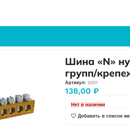
 3/2 (3 групп/крепеж по краям) до 80А
Шина «N» нул
групп/крепе
Артикул:
2001
138,00
₽
Нет в наличии
Добавить в список ж