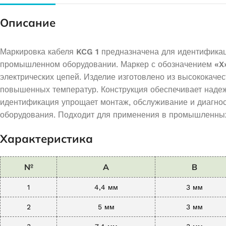
Описание
Маркировка кабеля
KCG 1
предназначена для идентифика
промышленном оборудовании. Маркер с обозначением
«X
электрических цепей. Изделие изготовлено из высококач
повышенных температур. Конструкция обеспечивает надежн
идентификация упрощает монтаж, обслуживание и диагнос
оборудования. Подходит для применения в промышленных,
Характеристика
№
A
B
1
4,4 мм
3 мм
2
5 мм
3 мм