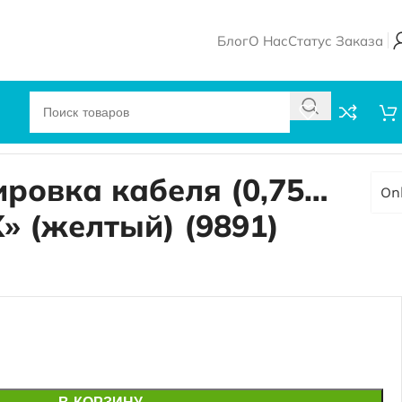
Блог
О Нас
Статус Заказа
ировка кабеля (0,75…
On
«X» (желтый) (9891)