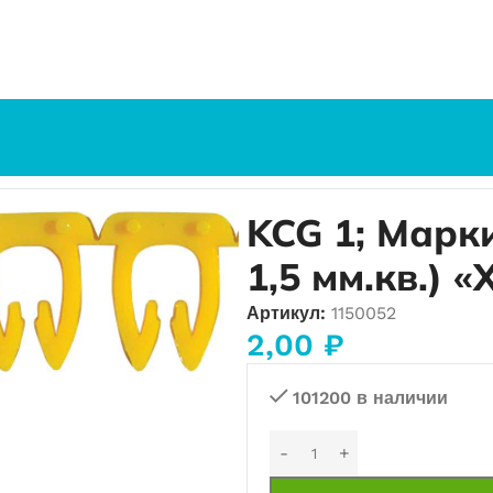
ля (0,75…1,5 мм.кв.) «X» (желтый) (9891)
KCG 1; Марк
1,5 мм.кв.) 
Артикул:
1150052
2,00
₽
101200 в наличии