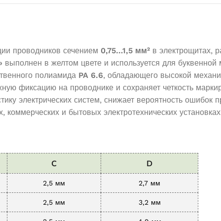
ции проводников сечением
0,75…1,5 мм²
в электрощитах, р
»
выполнен в желтом цвете и используется для буквенной
ественного полиамида
PA 6.6
, обладающего высокой механи
ую фиксацию на проводнике и сохраняет четкость маркиро
тику электрических систем, снижает вероятность ошибок 
 коммерческих и бытовых электротехнических установках
C
D
2,5 мм
2,7 мм
2,5 мм
3,2 мм