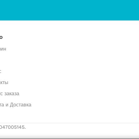
ю
зин
с
акты
с заказа
та и Доставка
047005145.