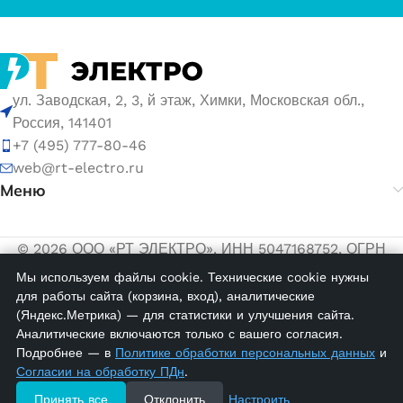
ул. Заводская, 2, 3, й этаж, Химки, Московская обл.,
Россия, 141401
+7 (495) 777-80-46
web@rt-electro.ru
Меню
© 2026 ООО «РТ ЭЛЕКТРО». ИНН 5047168752, ОГРН
1155047005145.
Мы используем файлы cookie. Технические cookie нужны
для работы сайта (корзина, вход), аналитические
Политика обработки персональных данных
(Яндекс.Метрика) — для статистики и улучшения сайта.
Согласие на обработку персональных данных
Аналитические включаются только с вашего согласия.
KCG 2;
Подробнее — в
Политике обработки персональных данных
и
Маркировка
Согласии на обработку ПДн
.
кабеля (1,5…
89600
Принять все
Отклонить
Настроить
2,5 мм.кв.)
2,00
₽
в