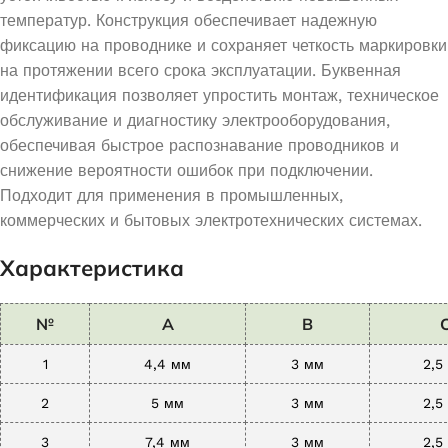
температур. Конструкция обеспечивает надежную
фиксацию на проводнике и сохраняет четкость маркировки
на протяжении всего срока эксплуатации. Буквенная
идентификация позволяет упростить монтаж, техническое
обслуживание и диагностику электрооборудования,
обеспечивая быстрое распознавание проводников и
снижение вероятности ошибок при подключении.
Подходит для применения в промышленных,
коммерческих и бытовых электротехнических системах.
Характеристика
№
A
B
1
4,4 мм
3 мм
2,5
2
5 мм
3 мм
2,5
3
7,4 мм
3 мм
2,5