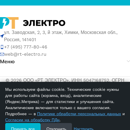
ул. Заводская, 2, 3, й этаж, Химки, Московская обл.,
Россия, 141401
+7 (495) 777-80-46
web@rt-electro.ru
Меню
© 2026 ООО «РТ ЭЛЕКТРО». ИНН 5047168752, ОГРН
1155047005145.
Мы используем файлы cookie. Технические cookie нужны
для работы сайта (корзина, вход), аналитические
Политика обработки персональных данных
(Яндекс.Метрика) — для статистики и улучшения сайта.
Согласие на обработку персональных данных
Аналитические включаются только с вашего согласия.
KCG 2;
Подробнее — в
Политике обработки персональных данных
и
Маркировка
Согласии на обработку ПДн
.
кабеля (1,5…
81600
Принять все
Отклонить
Настроить
2,5 мм.кв.)
2,00
₽
в