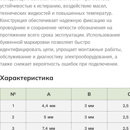
устойчивостью к истиранию, воздействию масел,
технических жидкостей и повышенных температур.
Конструкция обеспечивает надежную фиксацию на
проводнике и сохранение четкости обозначения на
протяжении всего срока эксплуатации. Использование
буквенной маркировки позволяет быстро
идентифицировать цепи, упрощает монтажные работы,
обслуживание и диагностику электрооборудования, а
также снижает вероятность ошибок при подключении.
Характеристика
№
A
B
1
4,4 мм
3 мм
2,5
2
5 мм
3 мм
2,5
3
7,4 мм
3 мм
2,5