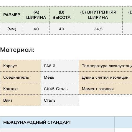
(A)
(B)
(C) ВНУТРЕННЯЯ
(
РАЗМЕР
ШИРИНА
ВЫСОТА
ШИРИНА
(мм)
40
40
34,5
Материал:
Корпус
PA6.6
Температура эксплуатац
Соединитель
Медь
Длина снятия изоляции
Контакт
CK45 Сталь
Момент затяжки
Винт
Сталь
МЕЖДУНАРОДНЫЙ СТАНДАРТ